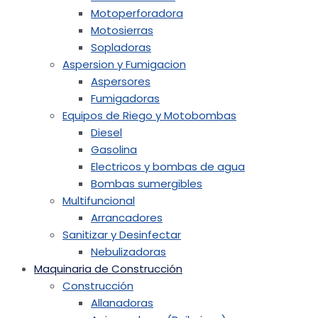
Motoperforadora
Motosierras
Sopladoras
Aspersion y Fumigacion
Aspersores
Fumigadoras
Equipos de Riego y Motobombas
Diesel
Gasolina
Electricos y bombas de agua
Bombas sumergibles
Multifuncional
Arrancadores
Sanitizar y Desinfectar
Nebulizadoras
Maquinaria de Construcción
Construcción
Allanadoras