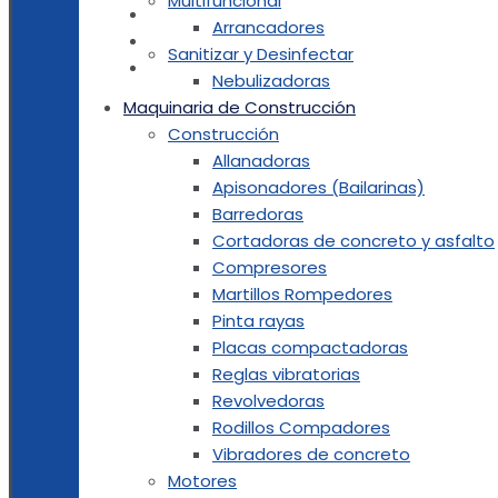
Multifuncional
MOTORES MARINOS
Arrancadores
GARANTIAS
Sanitizar y Desinfectar
NOSOTROS
Nebulizadoras
Maquinaria de Construcción
Construcción
Allanadoras
Apisonadores (Bailarinas)
Barredoras
Cortadoras de concreto y asfalto
Compresores
Martillos Rompedores
Pinta rayas
Placas compactadoras
Reglas vibratorias
Revolvedoras
Rodillos Compadores
Vibradores de concreto
Motores