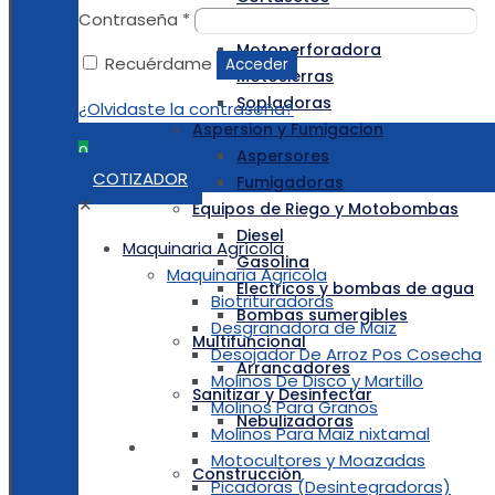
Contraseña
*
Desmalezadora
Motoperforadora
Recuérdame
Acceder
Motosierras
Sopladoras
¿Olvidaste la contraseña?
Aspersion y Fumigacion
0
Aspersores
COTIZADOR
Fumigadoras
✕
Equipos de Riego y Motobombas
Diesel
Maquinaria Agrícola
Gasolina
Maquinaria Agricola
Electricos y bombas de agua
Biotrituradoras
Bombas sumergibles
Desgranadora de Maiz
Multifuncional
Desojador De Arroz Pos Cosecha
Arrancadores
Molinos De Disco y Martillo
Sanitizar y Desinfectar
Molinos Para Granos
Nebulizadoras
Molinos Para Maiz nixtamal
MAQUINARIA DE CONSTRUCCIÓN
Motocultores y Moazadas
Construcción
Picadoras (Desintegradoras)