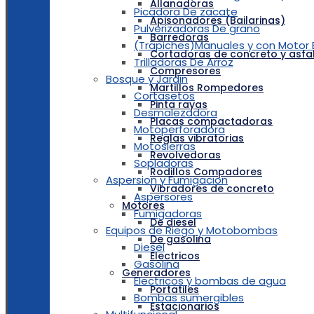
Allanadoras
Picadora De zacate
Apisonadores (Bailarinas)
Pulverizadoras De grano
Barredoras
(Trapiches)Manuales y con Motor E
Cortadoras de concreto y asfa
Trilladoras De Arroz
Compresores
Bosque y Jardin
Martillos Rompedores
Cortasetos
Pinta rayas
Desmalezadora
Placas compactadoras
Motoperforadora
Reglas vibratorias
Motosierras
Revolvedoras
Sopladoras
Rodillos Compadores
Aspersion y Fumigacion
Vibradores de concreto
Aspersores
Motores
Fumigadoras
De diesel
Equipos de Riego y Motobombas
De gasolina
Diesel
Electricos
Gasolina
Generadores
Electricos y bombas de agua
Portatiles
Bombas sumergibles
Estacionarios