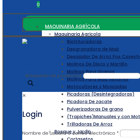
0
MAQUINARIA AGRÍCOLA
Maquinaria Agricola
Biotrituradoras
Desgranadora de Maiz
Desojador De Arroz Pos Cosech
Molinos De Disco y Martillo
Molinos Para Granos
Búsqueda de productos
Molinos Para Maiz nixtamal
Motocultores y Moazadas
Picadoras (Desintegradoras)
✕
Picadora De zacate
Pulverizadoras De grano
Login
(Trapiches)Manuales y con Moto
Trilladoras De Arroz
Bosque y Jardin
Nombre de usuario o correo electrónico
*
Cortasetos