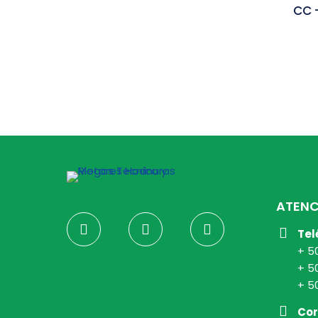
CC 
Servicio
ATENC
Tel
+ 5
+ 5
+ 5
Cor