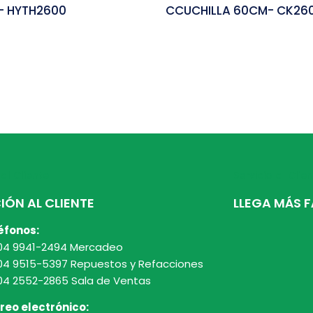
– HYTH2600
CCUCHILLA 60CM- CK26
 al Cliente
Servicio al Clie
IÓN AL CLIENTE
LLEGA MÁS F
éfonos:
04 9941-2494 Mercadeo
04 9515-5397 Repuestos y Refacciones
04 2552-2865 Sala de Ventas
reo electrónico: