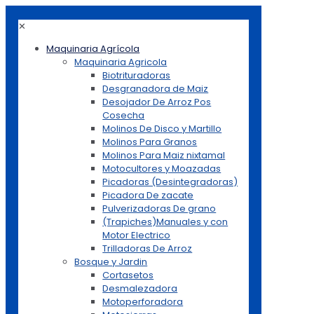
✕
Maquinaria Agrícola
Maquinaria Agricola
Biotrituradoras
Desgranadora de Maiz
Desojador De Arroz Pos
Cosecha
Molinos De Disco y Martillo
Molinos Para Granos
Molinos Para Maiz nixtamal
Motocultores y Moazadas
Picadoras (Desintegradoras)
Picadora De zacate
Pulverizadoras De grano
(Trapiches)Manuales y con
Motor Electrico
Trilladoras De Arroz
Bosque y Jardin
Cortasetos
Desmalezadora
Motoperforadora