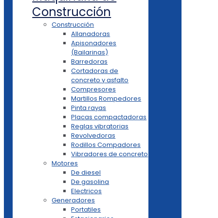
Construcción
Construcción
Allanadoras
Apisonadores
(Bailarinas)
Barredoras
Cortadoras de
concreto y asfalto
Compresores
Martillos Rompedores
Pinta rayas
Placas compactadoras
Reglas vibratorias
Revolvedoras
Rodillos Compadores
Vibradores de concreto
Motores
De diesel
De gasolina
Electricos
Generadores
Portatiles