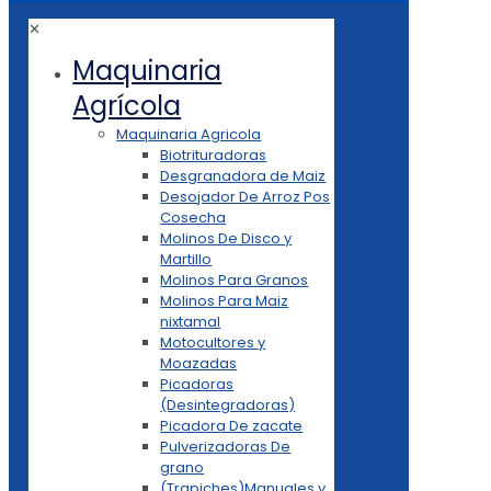
✕
Maquinaria
Agrícola
Maquinaria Agricola
Biotrituradoras
Desgranadora de Maiz
Desojador De Arroz Pos
Cosecha
Molinos De Disco y
Martillo
Molinos Para Granos
Molinos Para Maiz
nixtamal
Motocultores y
Moazadas
Picadoras
(Desintegradoras)
Picadora De zacate
Pulverizadoras De
grano
(Trapiches)Manuales y