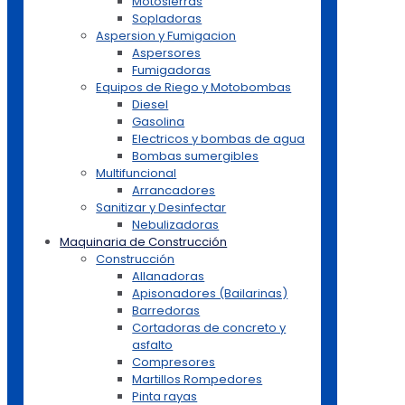
Motosierras
Sopladoras
Aspersion y Fumigacion
Aspersores
Fumigadoras
Equipos de Riego y Motobombas
Diesel
Gasolina
Electricos y bombas de agua
Bombas sumergibles
Multifuncional
Arrancadores
Sanitizar y Desinfectar
Nebulizadoras
Maquinaria de Construcción
Construcción
Allanadoras
Apisonadores (Bailarinas)
Barredoras
Cortadoras de concreto y
asfalto
Compresores
Martillos Rompedores
Pinta rayas