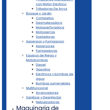
con Motor Electrico
Trilladoras De Arroz
Bosque y Jardin
Cortasetos
Desmalezadora
Motoperforadora
Motosierras
Sopladoras
Aspersion y Fumigacion
Aspersores
Fumigadoras
Equipos de Riego y
Motobombas
Diesel
Gasolina
Electricos y bombas de
agua
Bombas sumergibles
Multifuncional
Arrancadores
Sanitizar y Desinfectar
Nebulizadoras
Maquinaria de