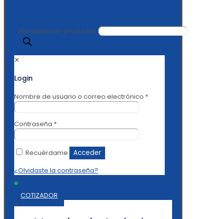
Búsqueda de productos
✕
Login
Nombre de usuario o correo electrónico
*
Contraseña
*
Recuérdame
Acceder
¿Olvidaste la contraseña?
0
COTIZADOR
✕