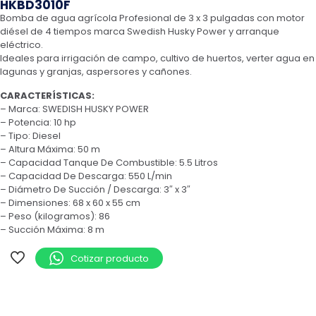
HKBD3010F
Bomba de agua agrícola Profesional de 3 x 3 pulgadas con motor
diésel de 4 tiempos marca Swedish Husky Power y arranque
eléctrico.
Ideales para irrigación de campo, cultivo de huertos, verter agua en
lagunas y granjas, aspersores y cañones.
CARACTERÍSTICAS:
– Marca: SWEDISH HUSKY POWER
– Potencia: 10 hp
– Tipo: Diesel
– Altura Máxima: 50 m
– Capacidad Tanque De Combustible: 5.5 Litros
– Capacidad De Descarga: 550 L/min
– Diámetro De Succión / Descarga: 3″ x 3″
– Dimensiones: 68 x 60 x 55 cm
– Peso (kilogramos): 86
– Succión Máxima: 8 m
Cotizar producto