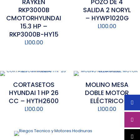
RAYKEN
POZO DE 4
RKP3000B
SALIDA 2 NORYL
CMOTORHYUNDAI
– HYWP1020G
15.3 HP –
L
100.00
RKP3000B-HY15
L
100.00
CORTASETOS
MOLINO MESA
HYUNDAI 1 HP 26
DOBLE MOTOR
CC – HYTH2600
ELÉCTRICO
L
100.00
L
100.00