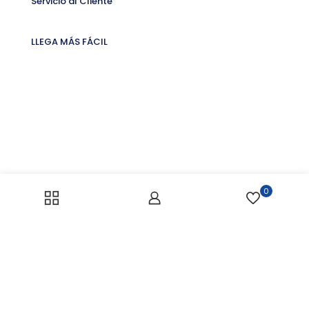
Servicio al Cliente
LLEGA MÁS FÁCIL
0
Enlaces de Interés
ENLACES DE INTERÉS