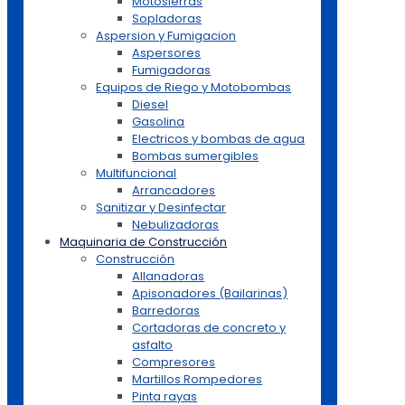
Motosierras
Sopladoras
Aspersion y Fumigacion
Aspersores
Fumigadoras
Equipos de Riego y Motobombas
Diesel
Gasolina
Electricos y bombas de agua
Bombas sumergibles
Multifuncional
Arrancadores
Sanitizar y Desinfectar
Nebulizadoras
Maquinaria de Construcción
Construcción
Allanadoras
Apisonadores (Bailarinas)
Barredoras
Cortadoras de concreto y
asfalto
Compresores
Martillos Rompedores
Pinta rayas