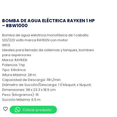
BOMBA DE AGUA ELÉCTRICA RAYKEN 1 HP
– RBW1000
Bomba de agua eléctrica monofásica de 1 caballo
120/220 volts marca RAYKEN con motor
WEG.
Ideales para llenado de cisternas y tanques, bombeo
para aspersores.
Marca: RAYKEN
Potencia: 1 hp
Tipo: Eléctrica
Altura Máxima: 28 m
Capacidad de Descarga: 118 L/min
Diámetro de Succión/Descarga: 1 1/4&quot; x 1&quot;
Dimensiones: 38 x 23.3 x 18.5 cm
Peso (kilogramos): 16
Succión Máxima: 6.5 m
Cotizar producto