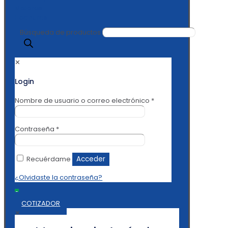
Búsqueda de productos
✕
Login
Nombre de usuario o correo electrónico
*
Contraseña
*
Recuérdame
Acceder
¿Olvidaste la contraseña?
0
COTIZADOR
✕