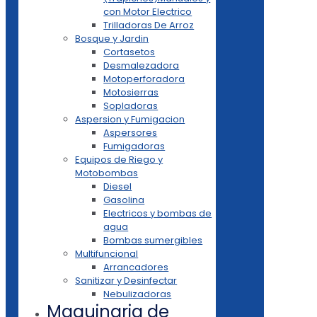
con Motor Electrico
Trilladoras De Arroz
Bosque y Jardin
Cortasetos
Desmalezadora
Motoperforadora
Motosierras
Sopladoras
Aspersion y Fumigacion
Aspersores
Fumigadoras
Equipos de Riego y
Motobombas
Diesel
Gasolina
Electricos y bombas de
agua
Bombas sumergibles
Multifuncional
Arrancadores
Sanitizar y Desinfectar
Nebulizadoras
Maquinaria de