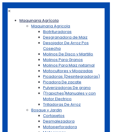
✕
Maquinaria Agrícola
Maquinaria Agricola
Biotrituradoras
Desgranadora de Maiz
Desojador De Arroz Pos
Cosecha
Molinos De Disco y Martillo
Molinos Para Granos
Molinos Para Maiz nixtamal
Motocultores y Moazadas
Picadoras (Desintegradoras)
Picadora De zacate
Pulverizadoras De grano
(Trapiches)Manuales y con
Motor Electrico
Trilladoras De Arroz
Bosque y Jardin
Cortasetos
Desmalezadora
Motoperforadora