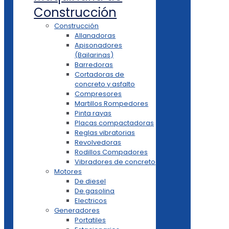
Construcción
Construcción
Allanadoras
Apisonadores
(Bailarinas)
Barredoras
Cortadoras de
concreto y asfalto
Compresores
Martillos Rompedores
Pinta rayas
Placas compactadoras
Reglas vibratorias
Revolvedoras
Rodillos Compadores
Vibradores de concreto
Motores
De diesel
De gasolina
Electricos
Generadores
Portatiles