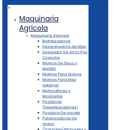
✕
Maquinaria
Agrícola
Maquinaria Agricola
Biotrituradoras
Desgranadora de Maiz
Desojador De Arroz Pos
Cosecha
Molinos De Disco y
Martillo
Molinos Para Granos
Molinos Para Maiz
nixtamal
Motocultores y
Moazadas
Picadoras
(Desintegradoras)
Picadora De zacate
Pulverizadoras De
grano
(Trapiches)Manuales y