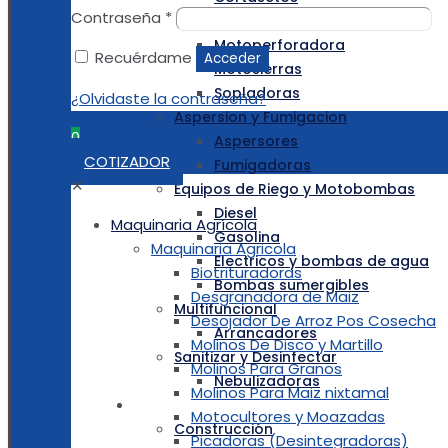
Contraseña
*
Desmalezadora
Motoperforadora
Recuérdame
Acceder
Motosierras
Sopladoras
¿Olvidaste la contraseña?
Aspersion y Fumigacion
0
Aspersores
COTIZADOR
Fumigadoras
✕
Equipos de Riego y Motobombas
Diesel
Maquinaria Agrícola
Gasolina
Maquinaria Agricola
Electricos y bombas de agua
Biotrituradoras
Bombas sumergibles
Desgranadora de Maiz
Multifuncional
Desojador De Arroz Pos Cosecha
Arrancadores
Molinos De Disco y Martillo
Sanitizar y Desinfectar
Molinos Para Granos
Nebulizadoras
Molinos Para Maiz nixtamal
MAQUINARIA DE CONSTRUCCIÓN
Motocultores y Moazadas
Construcción
Picadoras (Desintegradoras)