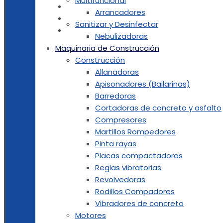
Multifuncional
MOTORES MARINOS
Arrancadores
GARANTIAS
Sanitizar y Desinfectar
NOSOTROS
Nebulizadoras
Maquinaria de Construcción
Construcción
Allanadoras
Apisonadores (Bailarinas)
Barredoras
Cortadoras de concreto y asfalto
Compresores
Martillos Rompedores
Pinta rayas
Placas compactadoras
Reglas vibratorias
Revolvedoras
Rodillos Compadores
Vibradores de concreto
Motores