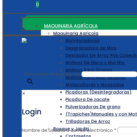
0
MAQUINARIA AGRÍCOLA
Maquinaria Agricola
Biotrituradoras
Desgranadora de Maiz
Desojador De Arroz Pos Cosech
Molinos De Disco y Martillo
Molinos Para Granos
Búsqueda de productos
Molinos Para Maiz nixtamal
Motocultores y Moazadas
Picadoras (Desintegradoras)
✕
Picadora De zacate
Pulverizadoras De grano
Login
(Trapiches)Manuales y con Moto
Trilladoras De Arroz
Bosque y Jardin
Nombre de usuario o correo electrónico
*
Cortasetos