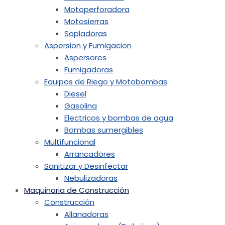
Motoperforadora
Motosierras
Sopladoras
Aspersion y Fumigacion
Aspersores
Fumigadoras
Equipos de Riego y Motobombas
Diesel
Gasolina
Electricos y bombas de agua
Bombas sumergibles
Multifuncional
Arrancadores
Sanitizar y Desinfectar
Nebulizadoras
Maquinaria de Construcción
Construcción
Allanadoras