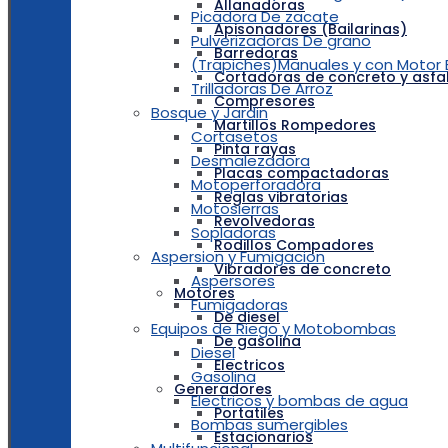
Allanadoras
Picadora De zacate
Apisonadores (Bailarinas)
Pulverizadoras De grano
Barredoras
(Trapiches)Manuales y con Motor E
Cortadoras de concreto y asfa
Trilladoras De Arroz
Compresores
Bosque y Jardin
Martillos Rompedores
Cortasetos
Pinta rayas
Desmalezadora
Placas compactadoras
Motoperforadora
Reglas vibratorias
Motosierras
Revolvedoras
Sopladoras
Rodillos Compadores
Aspersion y Fumigacion
Vibradores de concreto
Aspersores
Motores
Fumigadoras
De diesel
Equipos de Riego y Motobombas
De gasolina
Diesel
Electricos
Gasolina
Generadores
Electricos y bombas de agua
Portatiles
Bombas sumergibles
Estacionarios