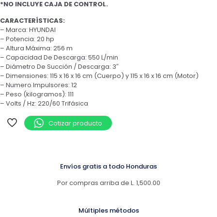
*NO INCLUYE CAJA DE CONTROL.
CARACTERÍSTICAS:
– Marca: HYUNDAI
– Potencia: 20 hp
– Altura Máxima: 256 m
– Capacidad De Descarga: 550 L/min
– Diámetro De Succión / Descarga: 3″
– Dimensiones: 115 x 16 x 16 cm (Cuerpo) y 115 x 16 x 16 cm (Motor)
– Numero Impulsores: 12
– Peso (kilogramos): 111
– Volts / Hz: 220/60 Trifásica
Cotizar producto
Envíos gratis a todo Honduras
Por compras arriba de L. 1,500.00
Múltiples métodos