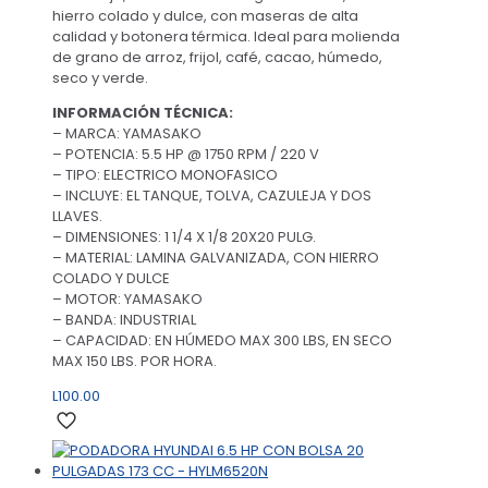
hierro colado y dulce, con maseras de alta
calidad y botonera térmica. Ideal para molienda
de grano de arroz, frijol, café, cacao, húmedo,
seco y verde.
INFORMACIÓN TÉCNICA:
– MARCA: YAMASAKO
– POTENCIA: 5.5 HP @ 1750 RPM / 220 V
– TIPO: ELECTRICO MONOFASICO
– INCLUYE: EL TANQUE, TOLVA, CAZULEJA Y DOS
LLAVES.
– DIMENSIONES: 1 1/4 X 1/8 20X20 PULG.
– MATERIAL: LAMINA GALVANIZADA, CON HIERRO
COLADO Y DULCE
– MOTOR: YAMASAKO
– BANDA: INDUSTRIAL
– CAPACIDAD: EN HÚMEDO MAX 300 LBS, EN SECO
MAX 150 LBS. POR HORA.
L
100.00