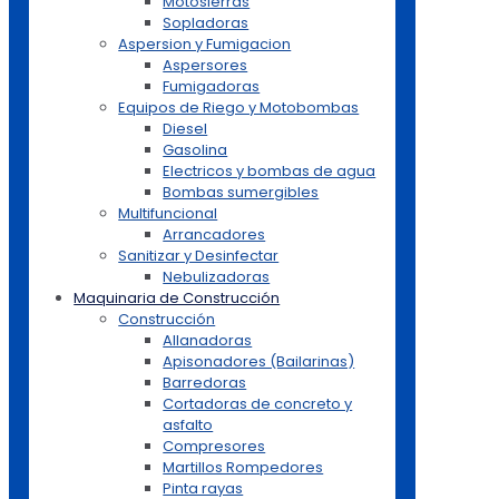
Motosierras
Sopladoras
Aspersion y Fumigacion
Aspersores
Fumigadoras
Equipos de Riego y Motobombas
Diesel
Gasolina
Electricos y bombas de agua
Bombas sumergibles
Multifuncional
Arrancadores
Sanitizar y Desinfectar
Nebulizadoras
Maquinaria de Construcción
Construcción
Allanadoras
Apisonadores (Bailarinas)
Barredoras
Cortadoras de concreto y
asfalto
Compresores
Martillos Rompedores
Pinta rayas