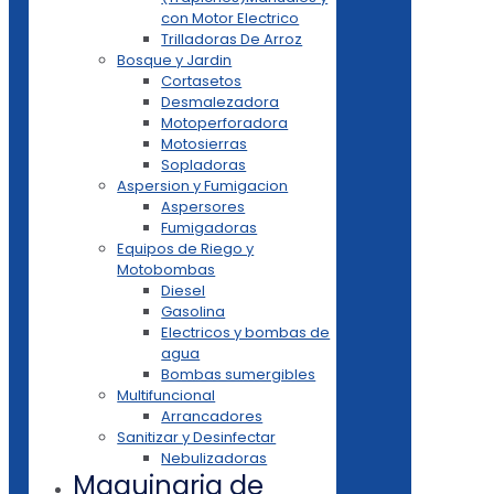
con Motor Electrico
Trilladoras De Arroz
Bosque y Jardin
Cortasetos
Desmalezadora
Motoperforadora
Motosierras
Sopladoras
Aspersion y Fumigacion
Aspersores
Fumigadoras
Equipos de Riego y
Motobombas
Diesel
Gasolina
Electricos y bombas de
agua
Bombas sumergibles
Multifuncional
Arrancadores
Sanitizar y Desinfectar
Nebulizadoras
Maquinaria de