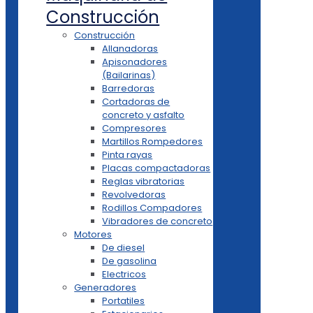
Construcción
Construcción
Allanadoras
Apisonadores
(Bailarinas)
Barredoras
Cortadoras de
concreto y asfalto
Compresores
Martillos Rompedores
Pinta rayas
Placas compactadoras
Reglas vibratorias
Revolvedoras
Rodillos Compadores
Vibradores de concreto
Motores
De diesel
De gasolina
Electricos
Generadores
Portatiles