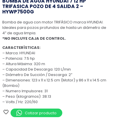
BOMBA DE AGUA HYUNDAI 7 12 HP
TRIFASICA POZO DE 4 SALIDA 2 –
HYWP7500G
Bomba de agua con motor TRIFÁSICO marca HYUNDAI.
Ideales para pozos profundos de hasta un diámetro de
4″ de agua limpia.
*NO INCLUYE CAJA DE CONTROL.
CARACTERÍSTICAS:
– Marca: HYUNDAI
– Potencia: 7.5 hp
– Altura Máxima: 320 m
– Capacidad De Descarga: 120 L/min
– Diámetro De Succión / Descarga: 2″
– Dimensiones: 123 x 11 x 12.5 cm (Motor) y 86 x 11 x 14.5 cm
(Bomba)
– Numero Impulsores: 31
– Peso (kilogramos): 38.13
– Volts / Hz: 220/60
Cotizar producto