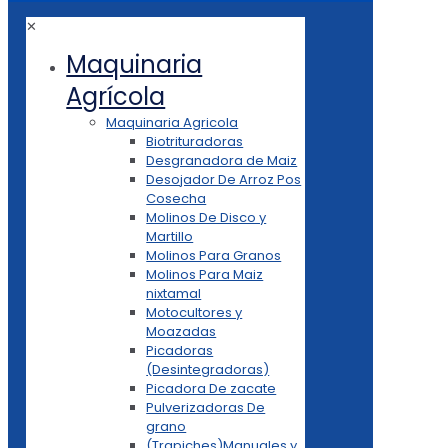
✕
Maquinaria
Agrícola
Maquinaria Agricola
Biotrituradoras
Desgranadora de Maiz
Desojador De Arroz Pos
Cosecha
Molinos De Disco y
Martillo
Molinos Para Granos
Molinos Para Maiz
nixtamal
Motocultores y
Moazadas
Picadoras
(Desintegradoras)
Picadora De zacate
Pulverizadoras De
grano
(Trapiches)Manuales y