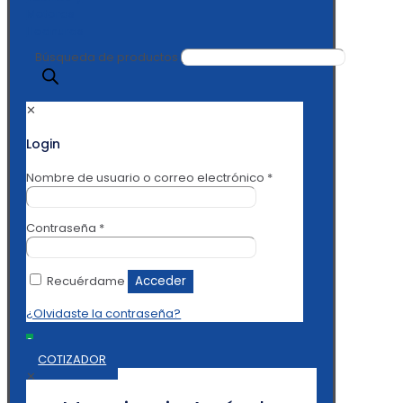
Búsqueda de productos
✕
Login
Nombre de usuario o correo electrónico
*
Contraseña
*
Recuérdame
Acceder
¿Olvidaste la contraseña?
0
COTIZADOR
✕