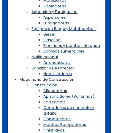
Motosierras
Sopladoras
Aspersion y Fumigacion
Aspersores
Fumigadoras
Equipos de Riego y Motobombas
Diesel
Gasolina
Electricos y bombas de agua
Bombas sumergibles
Multifuncional
Arrancadores
Sanitizar y Desinfectar
Nebulizadoras
Maquinaria de Construcción
Construcción
Allanadoras
Apisonadores (Bailarinas)
Barredoras
Cortadoras de concreto y
asfalto
Compresores
Martillos Rompedores
Pinta rayas