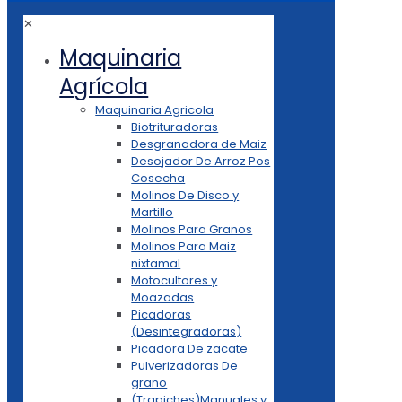
✕
Maquinaria
Agrícola
Maquinaria Agricola
Biotrituradoras
Desgranadora de Maiz
Desojador De Arroz Pos
Cosecha
Molinos De Disco y
Martillo
Molinos Para Granos
Molinos Para Maiz
nixtamal
Motocultores y
Moazadas
Picadoras
(Desintegradoras)
Picadora De zacate
Pulverizadoras De
grano
(Trapiches)Manuales y