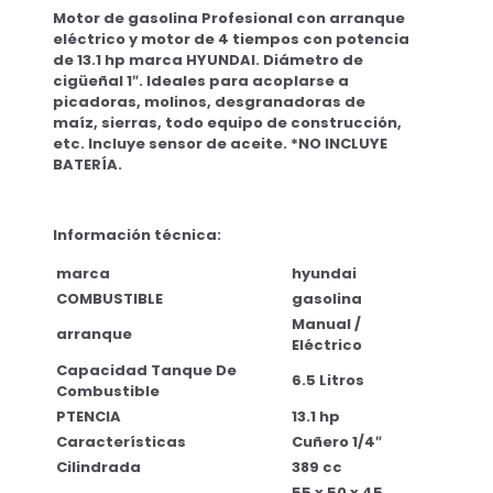
Motor de gasolina Profesional con arranque
eléctrico y motor de 4 tiempos con potencia
de 13.1 hp marca HYUNDAI. Diámetro de
cigüeñal 1″. Ideales para acoplarse a
picadoras, molinos, desgranadoras de
maíz, sierras, todo equipo de construcción,
etc. Incluye sensor de aceite. *NO INCLUYE
BATERÍA.
Información técnica:
marca
hyundai
COMBUSTIBLE
gasolina
Manual /
arranque
Eléctrico
Capacidad Tanque De
6.5 Litros
Combustible
PTENCIA
13.1 hp
Características
Cuñero 1/4″
Cilindrada
389 cc
55 x 50 x 45