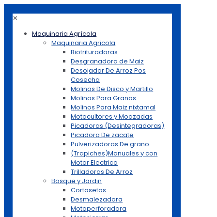
✕
Maquinaria Agrícola
Maquinaria Agricola
Biotrituradoras
Desgranadora de Maiz
Desojador De Arroz Pos
Cosecha
Molinos De Disco y Martillo
Molinos Para Granos
Molinos Para Maiz nixtamal
Motocultores y Moazadas
Picadoras (Desintegradoras)
Picadora De zacate
Pulverizadoras De grano
(Trapiches)Manuales y con
Motor Electrico
Trilladoras De Arroz
Bosque y Jardin
Cortasetos
Desmalezadora
Motoperforadora