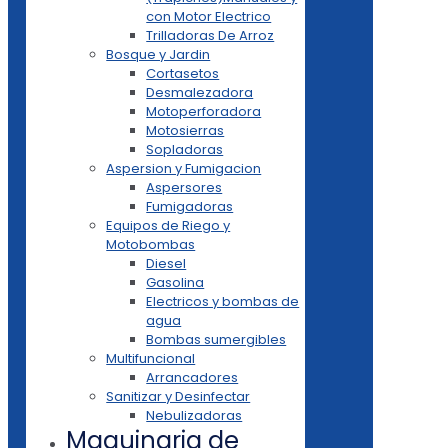
con Motor Electrico
Trilladoras De Arroz
Bosque y Jardin
Cortasetos
Desmalezadora
Motoperforadora
Motosierras
Sopladoras
Aspersion y Fumigacion
Aspersores
Fumigadoras
Equipos de Riego y
Motobombas
Diesel
Gasolina
Electricos y bombas de
agua
Bombas sumergibles
Multifuncional
Arrancadores
Sanitizar y Desinfectar
Nebulizadoras
Maquinaria de