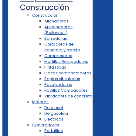
Construcción
Construcción
Allanadoras
Apisonadores
(Bailarinas)
Barredoras
Cortadoras de
concreto y asfalto
Compresores
Martillos Rompedores
Pinta rayas
Placas compactadoras
Reglas vibratorias
Revolvedoras
Rodillos Compadores
Vibradores de concreto
Motores
De diesel
De gasolina
Electricos
Generadores
Portatiles