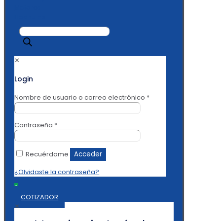
Búsqueda
de
productos
✕
Login
Nombre de usuario o correo electrónico
*
Contraseña
*
Recuérdame
Acceder
¿Olvidaste la contraseña?
0
COTIZADOR
✕