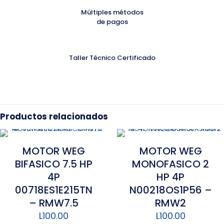
Múltiples métodos
de pagos
Taller Técnico Certificado
Productos relacionados
MOTOR WEG
MOTOR WEG
BIFASICO 7.5 HP
MONOFASICO 2
4P
HP 4P
00718ES1E215TN
N00218OS1P56 –
– RMW7.5
RMW2
L
100.00
L
100.00