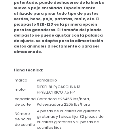
patentado, puede deshacerse de la hierba
suave o paja enrollada.
Especialmente
utilizado para picar todo tipo de pastos
verdes, heno, paja, patatas, maíz, etc. El
picapasto 9ZR-12D es la primera opción
para los ganaderos.
El tamaño del picado
del pasto se puede ajustar con la palanca
de ajuste.
se adapta para la alimentación
de los animales directamente o para ser
almacenado.
ficha técnica:
marca
yamasako
DIÉSEL 8HP/GASOLINA 13
motor
HP/ELECTRICO 7.5 HP
capacidad
Cortadora ≥26455 lbs/hora,
de corte
Pulverizadora 2205 lbs/hora
4 piezas de cuchillas de guillotina
Número
giratorias y 1 pieza fija: 32 piezas de
de hojas
cuchillas giratorias y 21 piezas de
de cuchillo
cuchillas fijas.