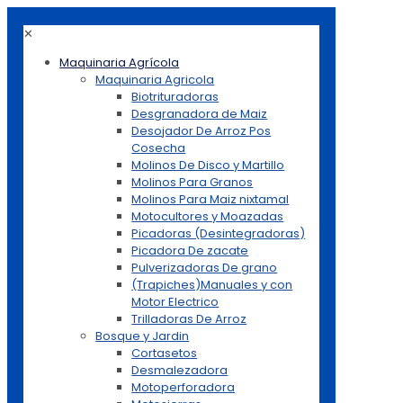
✕
Maquinaria Agrícola
Maquinaria Agricola
Biotrituradoras
Desgranadora de Maiz
Desojador De Arroz Pos
Cosecha
Molinos De Disco y Martillo
Molinos Para Granos
Molinos Para Maiz nixtamal
Motocultores y Moazadas
Picadoras (Desintegradoras)
Picadora De zacate
Pulverizadoras De grano
(Trapiches)Manuales y con
Motor Electrico
Trilladoras De Arroz
Bosque y Jardin
Cortasetos
Desmalezadora
Motoperforadora