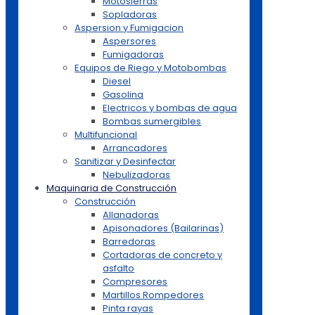
Motosierras
Sopladoras
Aspersion y Fumigacion
Aspersores
Fumigadoras
Equipos de Riego y Motobombas
Diesel
Gasolina
Electricos y bombas de agua
Bombas sumergibles
Multifuncional
Arrancadores
Sanitizar y Desinfectar
Nebulizadoras
Maquinaria de Construcción
Construcción
Allanadoras
Apisonadores (Bailarinas)
Barredoras
Cortadoras de concreto y
asfalto
Compresores
Martillos Rompedores
Pinta rayas