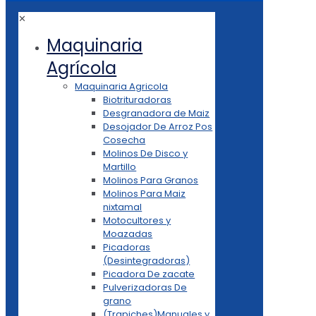
✕
Maquinaria
Agrícola
Maquinaria Agricola
Biotrituradoras
Desgranadora de Maiz
Desojador De Arroz Pos
Cosecha
Molinos De Disco y
Martillo
Molinos Para Granos
Molinos Para Maiz
nixtamal
Motocultores y
Moazadas
Picadoras
(Desintegradoras)
Picadora De zacate
Pulverizadoras De
grano
(Trapiches)Manuales y