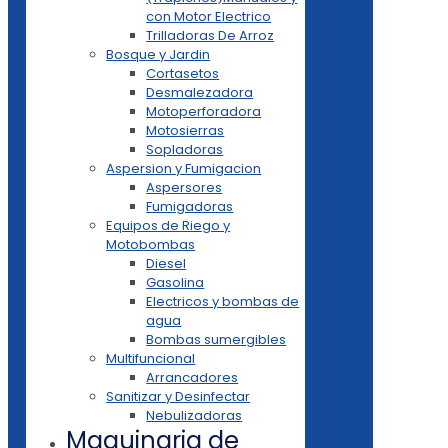
con Motor Electrico
Trilladoras De Arroz
Bosque y Jardin
Cortasetos
Desmalezadora
Motoperforadora
Motosierras
Sopladoras
Aspersion y Fumigacion
Aspersores
Fumigadoras
Equipos de Riego y
Motobombas
Diesel
Gasolina
Electricos y bombas de
agua
Bombas sumergibles
Multifuncional
Arrancadores
Sanitizar y Desinfectar
Nebulizadoras
Maquinaria de