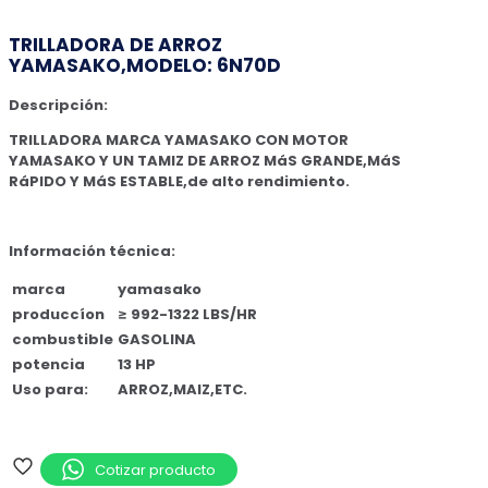
TRILLADORA DE ARROZ
YAMASAKO,MODELO: 6N70D
Descripción:
TRILLADORA MARCA YAMASAKO CON MOTOR
YAMASAKO Y UN TAMIZ DE ARROZ MáS GRANDE,MáS
RáPIDO Y MáS ESTABLE,de alto rendimiento.
Información técnica:
marca
yamasako
produccíon
≥ 992-1322 LBS/HR
combustible
GASOLINA
potencia
13 HP
Uso para:
ARROZ,MAIZ,ETC.
Cotizar producto