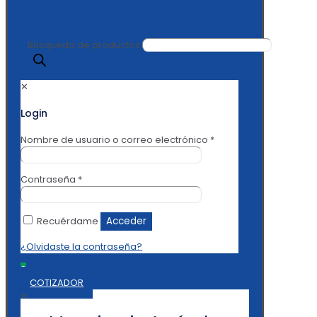
Búsqueda de productos
✕
Login
Nombre de usuario o correo electrónico
*
Contraseña
*
Recuérdame
Acceder
¿Olvidaste la contraseña?
0
COTIZADOR
✕