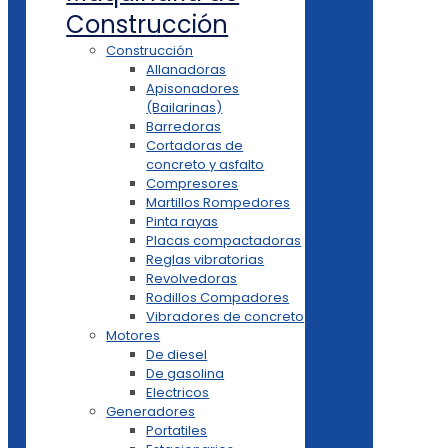
Construcción
Construcción
Allanadoras
Apisonadores
(Bailarinas)
Barredoras
Cortadoras de
concreto y asfalto
Compresores
Martillos Rompedores
Pinta rayas
Placas compactadoras
Reglas vibratorias
Revolvedoras
Rodillos Compadores
Vibradores de concreto
Motores
De diesel
De gasolina
Electricos
Generadores
Portatiles