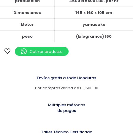
producción
4500 a 5800 LBS. por hr
Dimensiones
145 x 160 x 105 cm
Motor
yamasako
peso
(kilogramos) 160
Cotizar producto
Envíos gratis a todo Honduras
Por compras arriba de L. 1,500.00
Múltiples métodos
de pagos
Taller Técnico Certificado